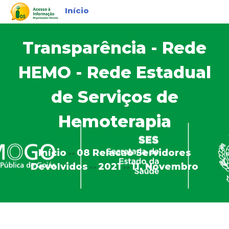
Início
Transparência - Rede
HEMO - Rede Estadual
de Serviços de
Hemoterapia
Início
08 Relacao Servidores
>>
Devolvidos
2021
11. Novembro
>>
>>