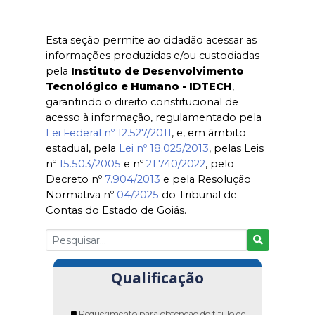
Esta seção permite ao cidadão acessar as
informações produzidas e/ou custodiadas
pela
Instituto de Desenvolvimento
Tecnológico e Humano - IDTECH
,
garantindo o direito constitucional de
acesso à informação, regulamentado pela
Lei Federal nº 12.527/2011
, e, em âmbito
estadual, pela
Lei nº 18.025/2013
, pelas Leis
nº
15.503/2005
e nº
21.740/2022
, pelo
Decreto nº
7.904/2013
e pela Resolução
Normativa nº
04/2025
do Tribunal de
Contas do Estado de Goiás.
Qualificação
Requerimento para obtenção do título de